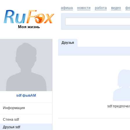
афиша
новости
работа
видео
фо
Моя жизнь
Друзья
sdf фывАМ
sdf предпоче
Информация
Стена sdf
Друзья sdf