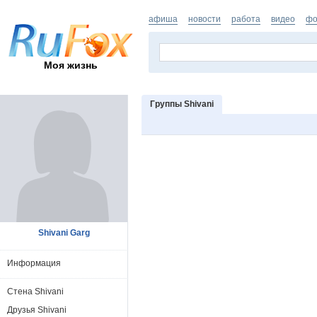
афиша
новости
работа
видео
фо
Моя жизнь
Группы Shivani
Shivani Garg
Информация
Стена Shivani
Друзья Shivani