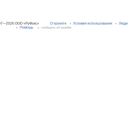
07—2026 ООО «РуФокс»
О проекте
Условия использования
Люди
Помощь
сообщить об ошибке