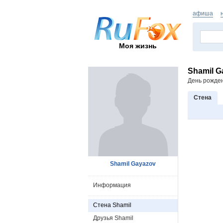
афиша
Моя жизнь
Shamil G
День рожде
Стена
Shamil Gayazov
Информация
Стена Shamil
Друзья Shamil