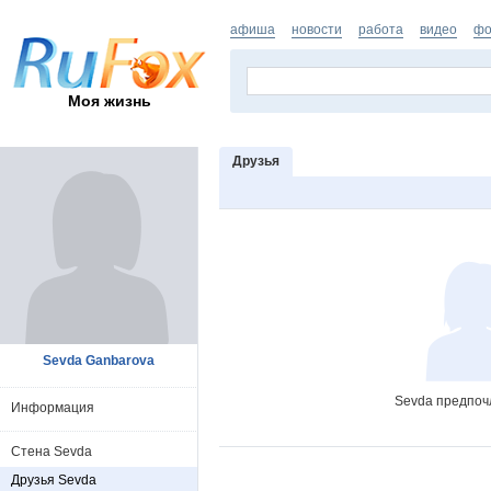
афиша
новости
работа
видео
фо
Моя жизнь
Друзья
Sevda Ganbarova
Sevda предпочл
Информация
Стена Sevda
Друзья Sevda