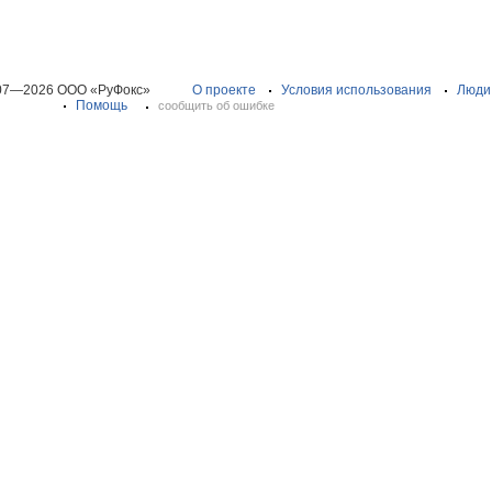
07—2026 ООО «РуФокс»
О проекте
Условия использования
Люди
Помощь
сообщить об ошибке