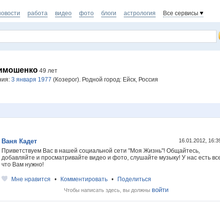
новости
работа
видео
фото
блоги
астрология
Все сервисы
тимошенко
49 лет
ния:
3 января 1977
(Козерог). Родной город: Ейск, Россия
Ваня Кадет
16.01.2012, 16:
Приветствуем Вас в нашей социальной сети "Моя Жизнь"! Общайтесь,
добавляйте и просматривайте видео и фото, слушайте музыку! У нас есть все
что Вам нужно!
Мне нравится
•
Комментировать
•
Поделиться
войти
Чтобы написать здесь, вы должны