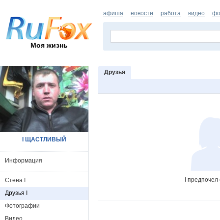
афиша
новости
работа
видео
фо
Моя жизнь
Друзья
I ЩАСТЛИВЫЙ
Информация
I предпочел
Стена I
Друзья I
Фотографии
Видео