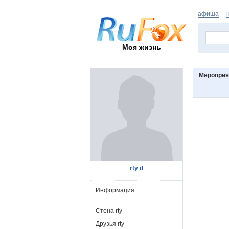
афиша
Моя жизнь
Мероприят
rty d
Информация
Стена rty
Друзья rty