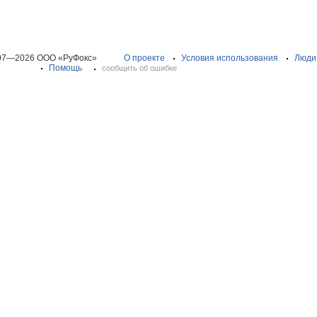
07—2026 ООО «РуФокс»
О проекте
Условия использования
Люди
Помощь
сообщить об ошибке