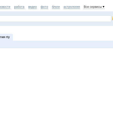
новости
работа
видео
фото
блоги
астрология
Все сервисы
ия rty