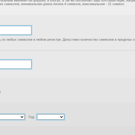
уальным именем» на форуме, в блогах, а так же обозначает ваш почтовый ящик, нап
ких символов, минимальная длина логина 4-символа, максимальная - 21 символ.
 из любых символов в любом регистре. Допустимо количество символов в пределах от
й
Год: