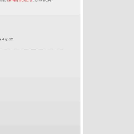
ример
semen@rufox.ru.
Логин может
 4 до 32.