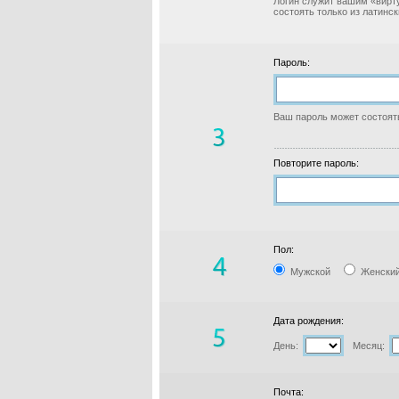
Логин служит вашим «вирт
состоять только из латинс
Пароль:
Ваш пароль может состоять
Повторите пароль:
Пол:
Мужской
Женски
Дата рождения:
День:
Месяц:
Почта: