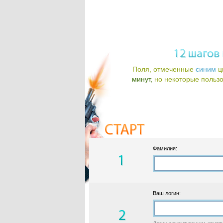
Поля, отмеченные
синим
ц
минут,
но некоторые пользов
Фамилия:
Ваш логин: