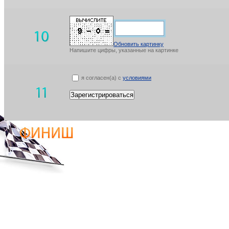
Обновить картинку
Напишите цифры, указанные на картинке
я согласен(а) с
условиями
Зарегистрироваться