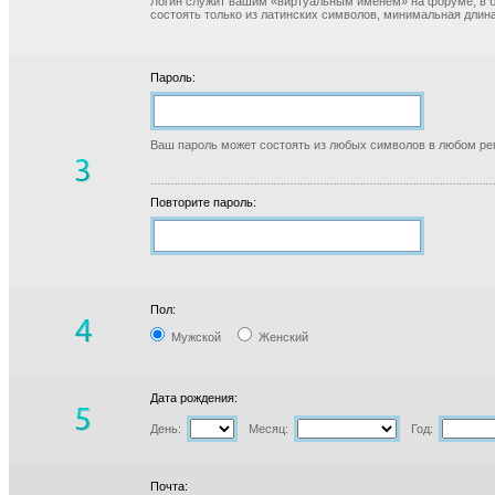
Логин служит вашим «виртуальным именем» на форуме, в б
состоять только из латинских символов, минимальная длина
Пароль:
Ваш пароль может состоять из любых символов в любом реги
Повторите пароль:
Пол:
Мужской
Женский
Дата рождения:
День:
Месяц:
Год:
Почта: