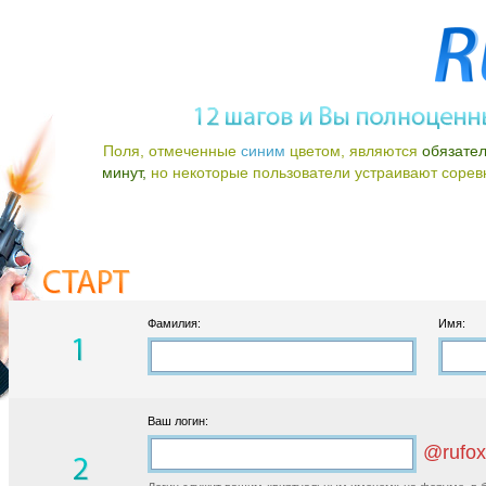
Поля, отмеченные
синим
цветом, являются
обязате
минут,
но некоторые пользователи устраивают соревно
Фамилия:
Имя:
Ваш логин:
@rufox