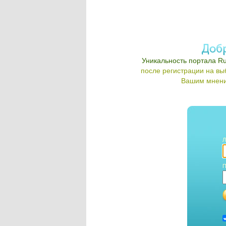
Уникальность портала Ru
после регистрации на в
Вашим мнени
Л
П