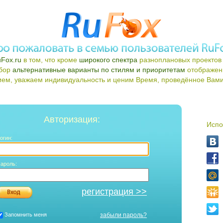
Fox.ru
в том, что кроме
широкого спектра
разноплановых проектов 
ыбор
альтернативные варианты по стилям и приоритетам
отображен
ем, уважаем индивидуальность и ценим Время, проведённое Вами 
Авторизация:
Испо
огин:
ароль:
регистрация >>
Запомнить меня
забыли пароль?