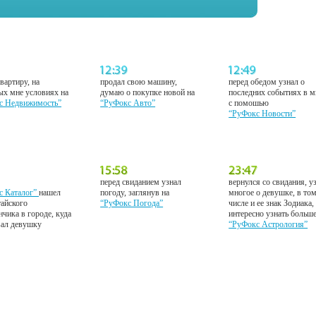
вартиру, на
продал свою машину,
перед обедом узнал о
ых мне условиях на
думаю о покупке новой на
последних событиях в м
с Недвижимость”
“РуФокс Авто”
с помошью
“РуФокс Новости”
перед свиданием узнал
вернулся со свидания, у
с Каталог”
нашел
погоду, заглянув на
многое о девушке, в то
тайского
“РуФокс Погода”
числе и ее знак Зодиака,
нчика в городе, куда
интересно узнать больш
вал девушку
“РуФокс Астрология”