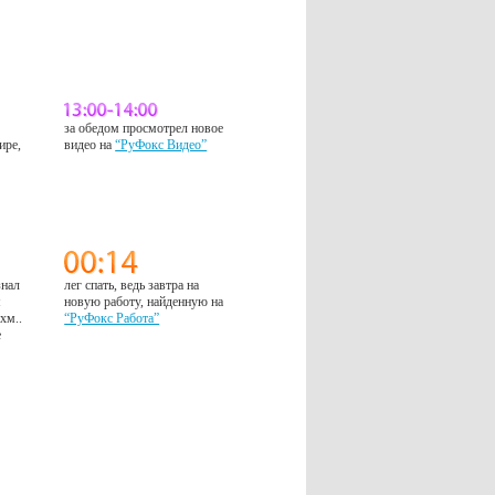
за обедом просмотрел новое
ире,
видео на
“РуФокс Видео”
знал
лег спать, ведь завтра на
м
новую работу, найденную на
 хм..
“РуФокс Работа”
е