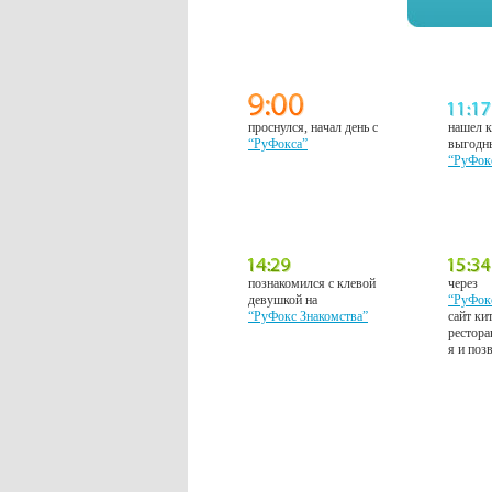
проснулся, начал день с
нашел к
“РуФокса”
выгодн
“РуФок
познакомился с клевой
через
девушкой на
“РуФок
“РуФокс Знакомства”
сайт ки
рестора
я и поз