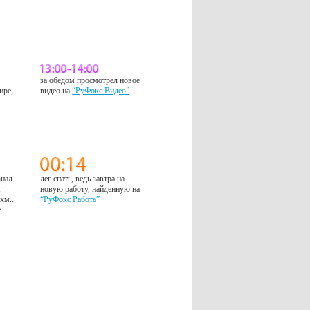
за обедом просмотрел новое
ире,
видео на
“РуФокс Видео”
знал
лег спать, ведь завтра на
м
новую работу, найденную на
 хм..
“РуФокс Работа”
е