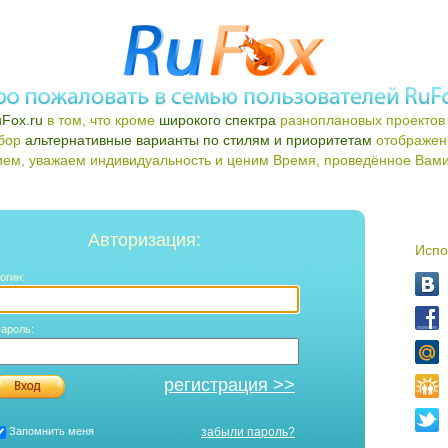
Fox.ru
в том, что кроме
широкого спектра
разноплановых проектов 
ыбор
альтернативные варианты по стилям и приоритетам
отображен
ем, уважаем индивидуальность и ценим Время, проведённое Вами 
Авторизация:
Испо
огин:
ароль:
регистрация >>
Запомнить меня
забыли пароль?