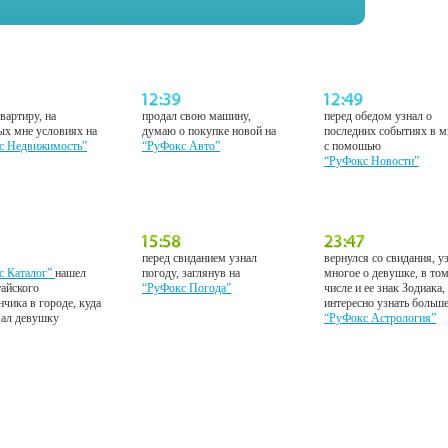
вартиру, на
продал свою машину,
перед обедом узнал о
ых мне условиях на
думаю о покупке новой на
последних событиях в м
с Недвижимость”
“РуФокс Авто”
с помошью
“РуФокс Новости”
перед свиданием узнал
вернулся со свидания, у
с Каталог”
нашел
погоду, заглянув на
многое о девушке, в то
тайского
“РуФокс Погода”
числе и ее знак Зодиака,
нчика в городе, куда
интересно узнать больш
вал девушку
“РуФокс Астрология”