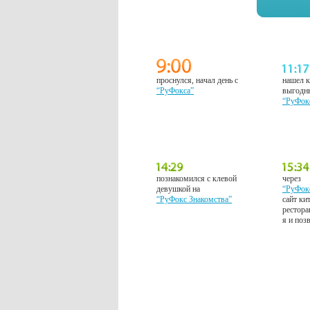
проснулся, начал день с
нашел к
“РуФокса”
выгодн
“РуФок
познакомился с клевой
через
девушкой на
“РуФок
“РуФокс Знакомства”
сайт ки
рестора
я и поз