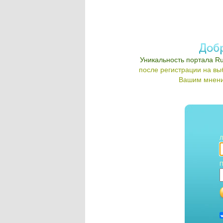
Уникальность портала Ru
после регистрации на в
Вашим мнени
Л
П