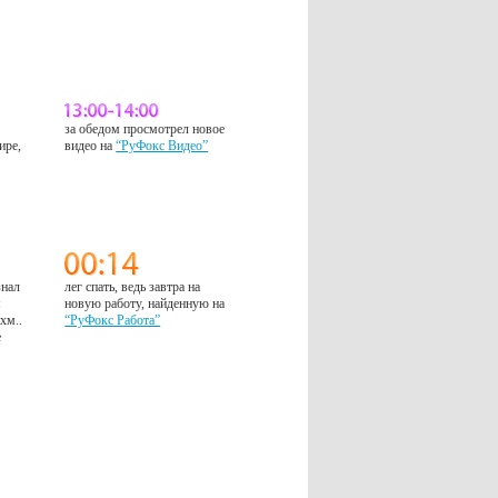
за обедом просмотрел новое
ире,
видео на
“РуФокс Видео”
знал
лег спать, ведь завтра на
м
новую работу, найденную на
 хм..
“РуФокс Работа”
е