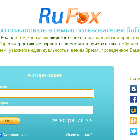
Fox.ru
в том, что кроме
широкого спектра
разноплановых проектов 
ыбор
альтернативные варианты по стилям и приоритетам
отображен
ем, уважаем индивидуальность и ценим Время, проведённое Вами 
Авторизация:
Испо
огин:
ароль:
регистрация >>
Запомнить меня
забыли пароль?