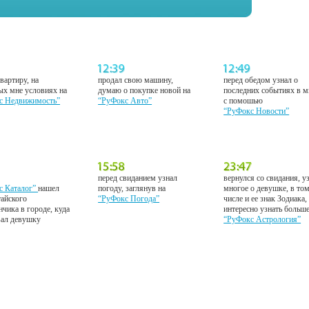
вартиру, на
продал свою машину,
перед обедом узнал о
ых мне условиях на
думаю о покупке новой на
последних событиях в м
с Недвижимость”
“РуФокс Авто”
с помошью
“РуФокс Новости”
перед свиданием узнал
вернулся со свидания, у
с Каталог”
нашел
погоду, заглянув на
многое о девушке, в то
тайского
“РуФокс Погода”
числе и ее знак Зодиака,
нчика в городе, куда
интересно узнать больш
вал девушку
“РуФокс Астрология”