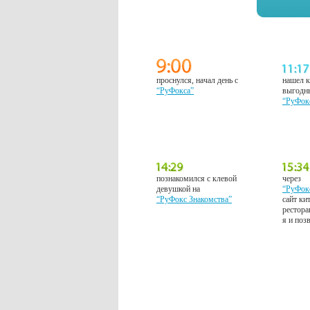
проснулся, начал день с
нашел к
“РуФокса”
выгодн
“РуФок
познакомился с клевой
через
девушкой на
“РуФок
“РуФокс Знакомства”
сайт ки
рестора
я и поз