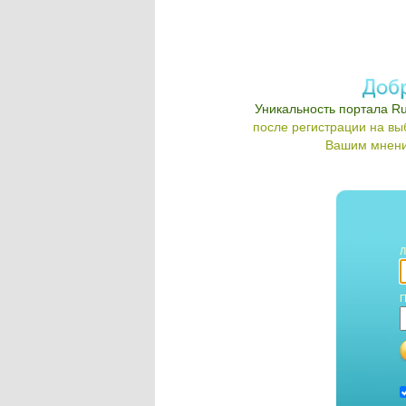
Уникальность портала Ru
после регистрации на в
Вашим мнени
Л
П