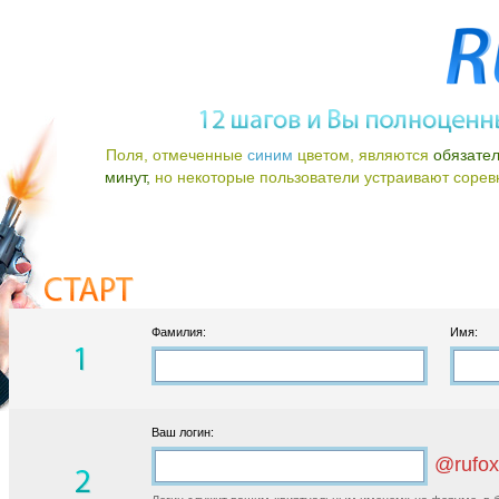
Поля, отмеченные
синим
цветом, являются
обязате
минут,
но некоторые пользователи устраивают соревно
Фамилия:
Имя:
Ваш логин:
@rufox