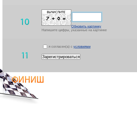
Обновить картинку
Напишите цифры, указанные на картинке
я согласен(а) с
условиями
Зарегистрироваться