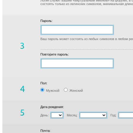
Логин служит вашим «виртуальным именем» на форуме, в б
состоять только из латинских символов, минимальная длина
Пароль:
Ваш пароль может состоять из любых символов в любом реги
Повторите пароль:
Пол:
Мужской
Женский
Дата рождения:
День:
Месяц:
Год:
Почта: