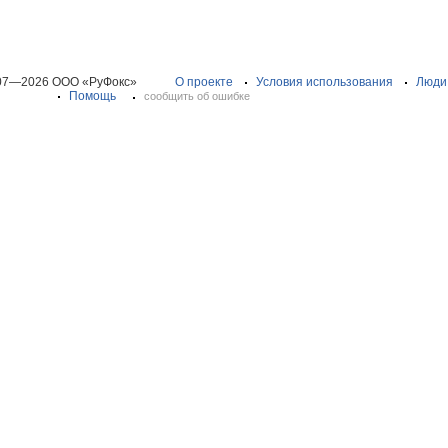
07—2026 ООО «РуФокс»
О проекте
Условия использования
Люди
Помощь
сообщить об ошибке