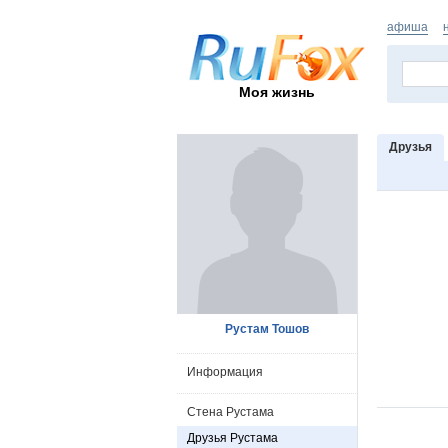
афиша
Моя жизнь
Друзья
Рустам Тошов
Информация
Стена Рустама
Друзья Рустама