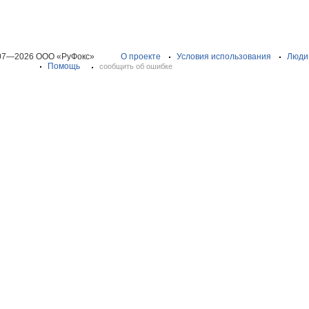
07—2026 ООО «РуФокс»
О проекте
Условия использования
Люди
Помощь
сообщить об ошибке