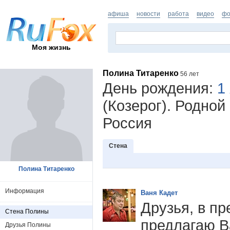
афиша
новости
работа
видео
фо
Моя жизнь
Полина Титаренко
56 лет
День рождения:
1
(Козерог). Родной
Россия
Стена
Полина Титаренко
Информация
Ваня Кадет
Друзья, в п
Стена Полины
предлагаю В
Друзья Полины