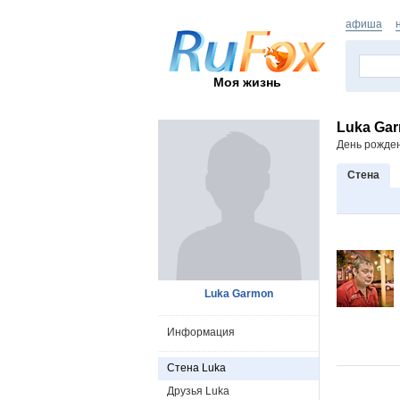
афиша
Моя жизнь
Luka Ga
День рожде
Стена
Luka Garmon
Информация
Стена Luka
Друзья Luka