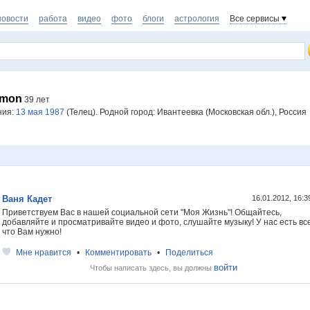
новости
работа
видео
фото
блоги
астрология
Все сервисы
rmon
39 лет
ния:
13 мая 1987
(Телец). Родной город: Ивантеевка (Московская обл.), Россия
Ваня Кадет
16.01.2012, 16:
Приветствуем Вас в нашей социальной сети "Моя Жизнь"! Общайтесь,
добавляйте и просматривайте видео и фото, слушайте музыку! У нас есть все
что Вам нужно!
Мне нравится
•
Комментировать
•
Поделиться
войти
Чтобы написать здесь, вы должны