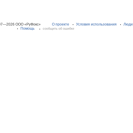
07—2026 ООО «РуФокс»
О проекте
Условия использования
Люди
Помощь
сообщить об ошибке