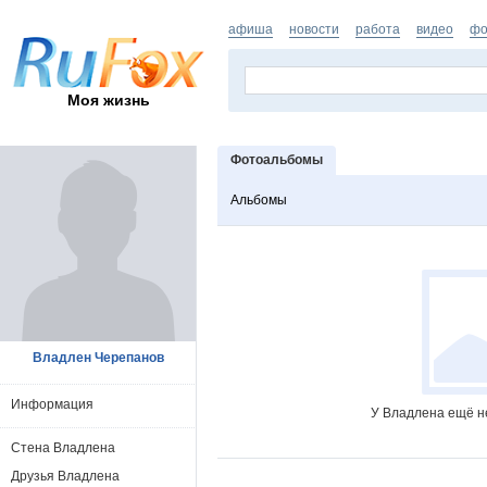
афиша
новости
работа
видео
фо
Моя жизнь
Фотоальбомы
Альбомы
Владлен Черепанов
Информация
У Владлена ещё н
Стена Владлена
Друзья Владлена