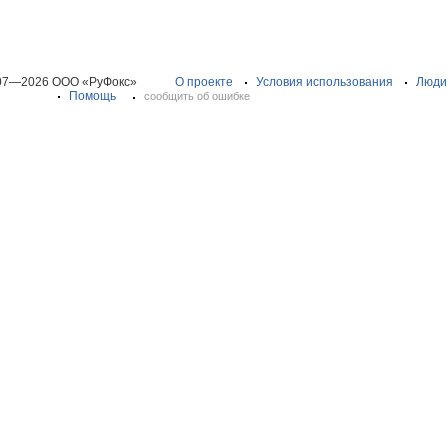
07—2026 ООО «РуФокс»
О проекте
Условия использования
Люди
Помощь
сообщить об ошибке