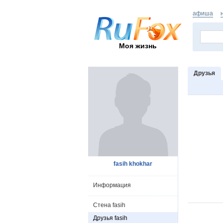
афиша
Моя жизнь
Друзья
fasih khokhar
Информация
Стена fasih
Друзья fasih