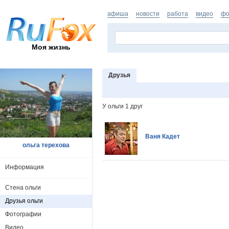
афиша
новости
работа
видео
фо
Моя жизнь
Друзья
У ольги 1 друг
Ваня Кадет
ольга терехова
Информация
Стена ольги
Друзья ольги
Фотографии
Видео