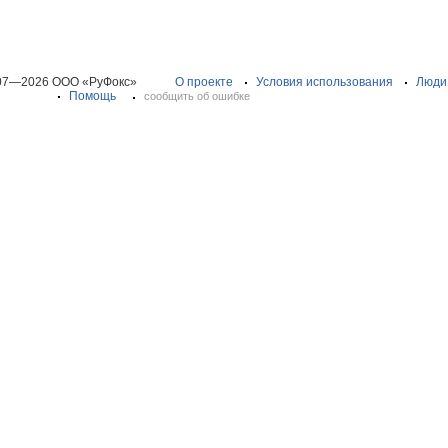
07—2026 ООО «РуФокс»
О проекте
Условия использования
Люди
Помощь
сообщить об ошибке