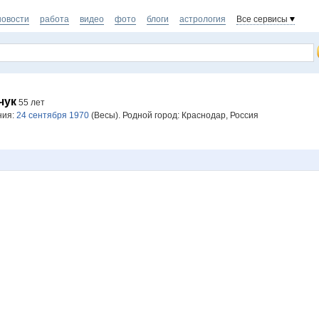
новости
работа
видео
фото
блоги
астрология
Все сервисы
чук
55 лет
ния:
24 сентября 1970
(Весы). Родной город: Краснодар, Россия