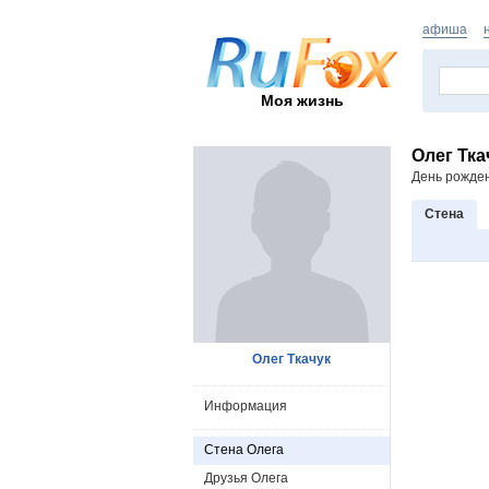
афиша
Моя жизнь
Олег Тка
День рожде
Стена
Олег Ткачук
Информация
Стена Олега
Друзья Олега