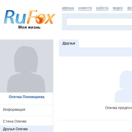
афиша
новости
работа
видео
фо
Моя жизнь
Друзья
Олечка Пономарева
Олечка предпоч
Информация
Стена Олечки
Друзья Олечки