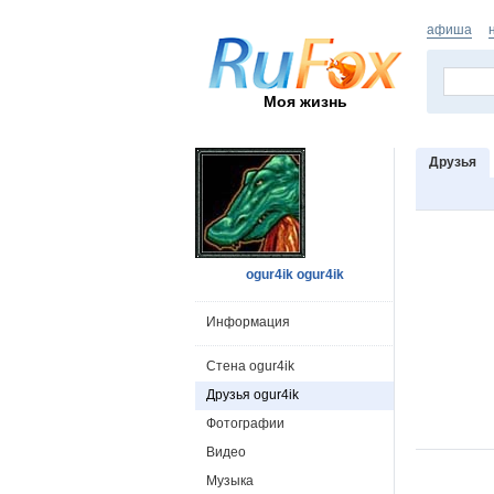
афиша
Моя жизнь
Друзья
ogur4ik ogur4ik
Информация
Стена ogur4ik
Друзья ogur4ik
Фотографии
Видео
Музыка