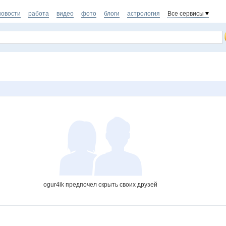
новости
работа
видео
фото
блоги
астрология
Все сервисы
ogur4ik предпочел скрыть своих друзей