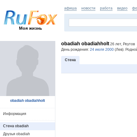
афиша
новости
работа
видео
фо
Моя жизнь
obadiah obadiahholt
26 лет, Реутов
День рождения:
24 июля 2000
(Лев). Родно
Стена
obadiah obadiahholt
Информация
Стена obadiah
Друзья obadiah