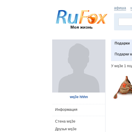
афиша
Моя жизнь
Подарки
Подарки 
У wq3e 1 по
wq3e hhhn
Информация
Стена wq3e
Друзья wq3e