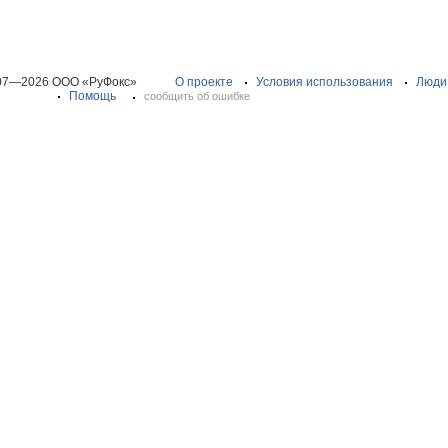
07—2026 ООО «РуФокс»
О проекте
Условия использования
Люди
Помощь
сообщить об ошибке