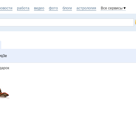
новости
работа
видео
фото
блоги
астрология
Все сервисы
wq3e
дарок