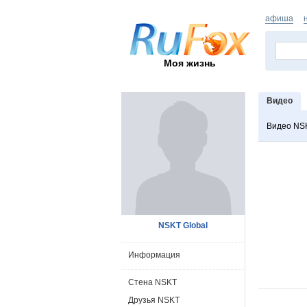
афиша
Моя жизнь
Видео
Видео NS
NSKT Global
Информация
Стена NSKT
Друзья NSKT