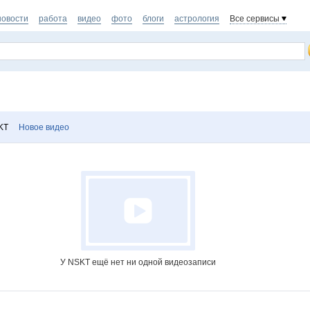
новости
работа
видео
фото
блоги
астрология
Все сервисы
KT
Новое видео
У NSKT ещё нет ни одной видеозаписи