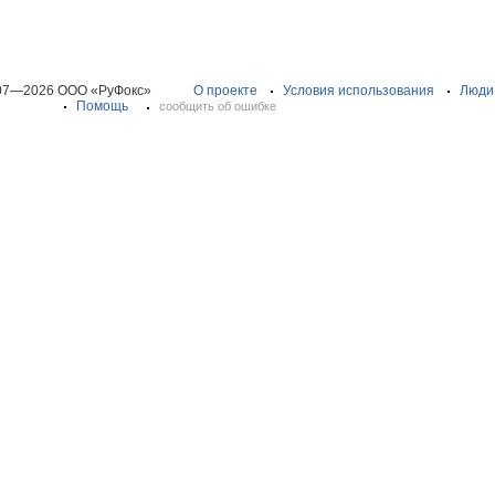
07—2026 ООО «РуФокс»
О проекте
Условия использования
Люди
Помощь
сообщить об ошибке