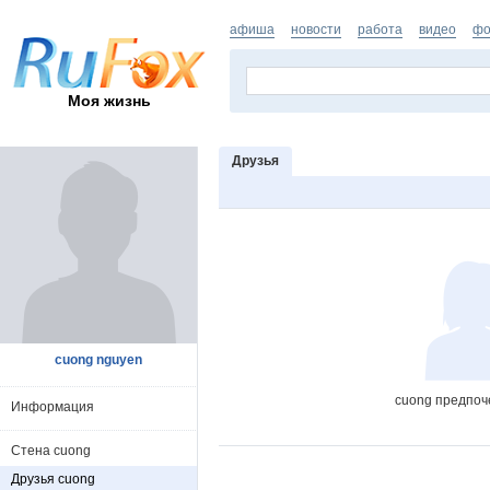
афиша
новости
работа
видео
фо
Моя жизнь
Друзья
cuong nguyen
cuong предпоч
Информация
Стена cuong
Друзья cuong