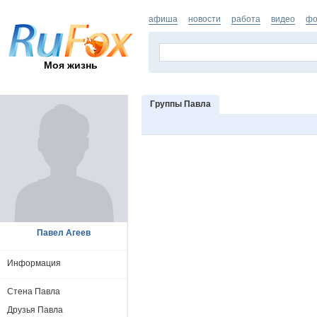
афиша
новости
работа
видео
фо
Моя жизнь
Группы Павла
Павел Агеев
Информация
Стена Павла
Друзья Павла