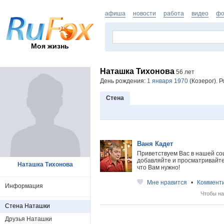
афиша
новости
работа
видео
фо
Моя жизнь
Наташка Тихонова
56 лет
День рождения:
1 января 1970
(Козерог). Р
Стена
Ваня Кадет
Приветствуем Вас в нашей со
добавляйте и просматривайте 
Наташка Тихонова
что Вам нужно!
Мне нравится
•
Коммент
Информация
Чтобы на
Стена Наташки
Друзья Наташки