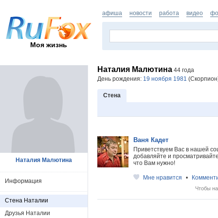
афиша
новости
работа
видео
фо
Моя жизнь
Наталия Малютина
44 года
День рождения:
19 ноября 1981
(Скорпион)
Стена
Ваня Кадет
Приветствуем Вас в нашей со
добавляйте и просматривайте 
Наталия Малютина
что Вам нужно!
Мне нравится
•
Коммент
Информация
Чтобы на
Стена Наталии
Друзья Наталии