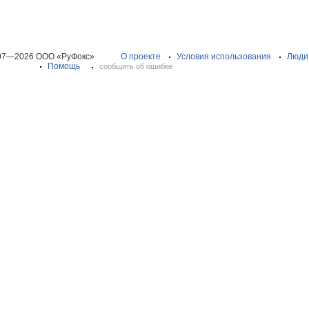
07—2026 ООО «РуФокс»
О проекте
Условия использования
Люди
Помощь
сообщить об ошибке