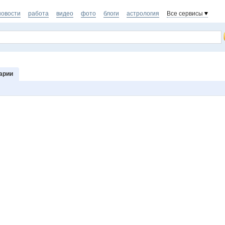
новости
работа
видео
фото
блоги
астрология
Все сервисы
арии