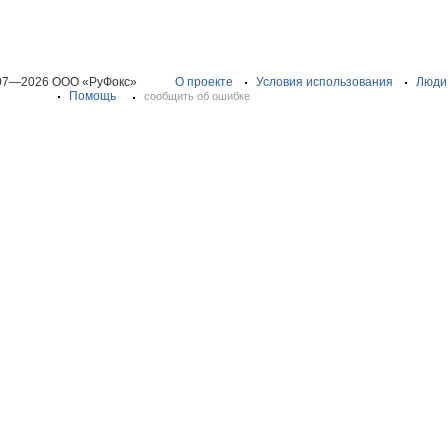
07—2026 ООО «РуФокс»
О проекте
Условия использования
Люди
Помощь
сообщить об ошибке