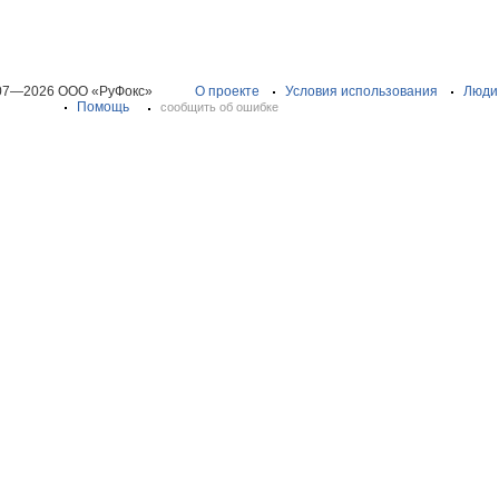
07—2026 ООО «РуФокс»
О проекте
Условия использования
Люди
Помощь
сообщить об ошибке