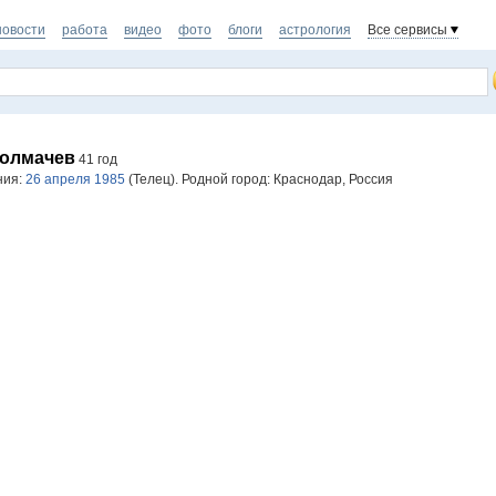
новости
работа
видео
фото
блоги
астрология
Все сервисы
Толмачев
41 год
ния:
26 апреля 1985
(Телец). Родной город: Краснодар, Россия