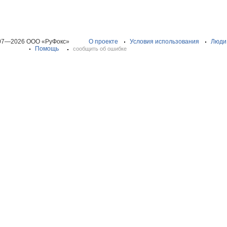
07—2026 ООО «РуФокс»
О проекте
Условия использования
Люди
Помощь
сообщить об ошибке