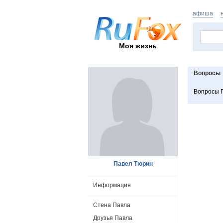
афиша
Моя жизнь
Вопросы
Вопросы 
Павел Тюрин
Информация
Стена Павла
Друзья Павла