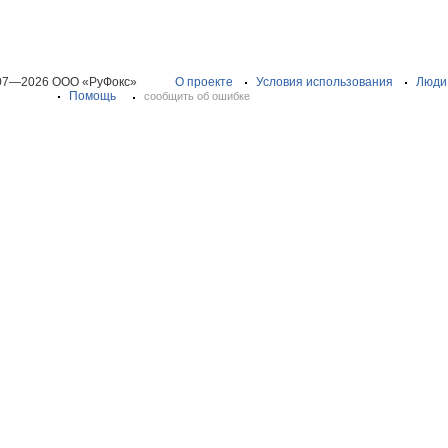
07—2026 ООО «РуФокс»
О проекте
Условия использования
Люди
Помощь
сообщить об ошибке