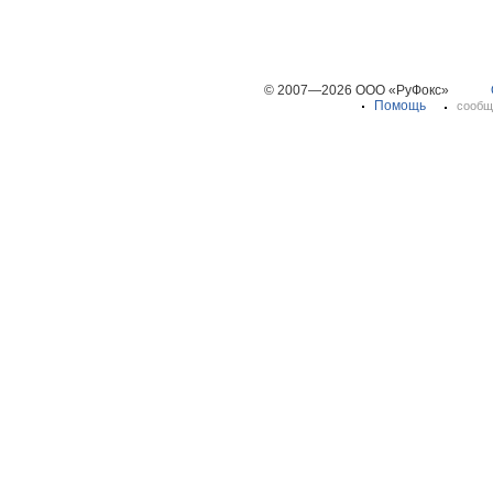
© 2007—2026 ООО «РуФокс»
Помощь
сообщ