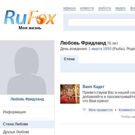
афиша
новости
работа
видео
фо
Моя жизнь
Любовь Фридланд
76 лет
День рождения:
1 марта 1950
(Рыбы). Родн
Стена
Ваня Кадет
Приветствуем Вас в нашей со
добавляйте и просматривайте 
Любовь Фридланд
что Вам нужно!
Мне нравится
•
Коммент
Информация
Чтобы на
Стена Любови
Друзья Любови