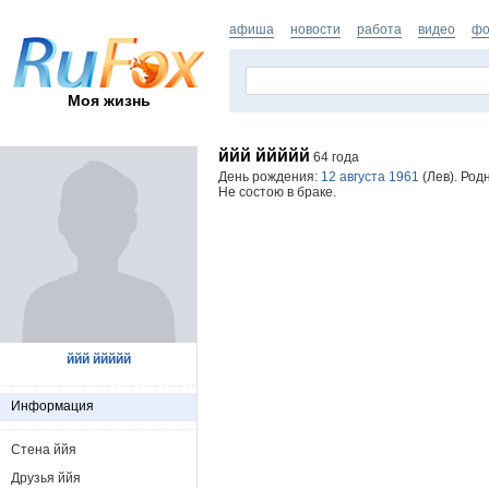
афиша
новости
работа
видео
фо
Моя жизнь
ййй ййййй
64 года
День рождения:
12 августа 1961
(Лев). Род
Не состою в браке.
ййй ййййй
Информация
Стена ййя
Друзья ййя