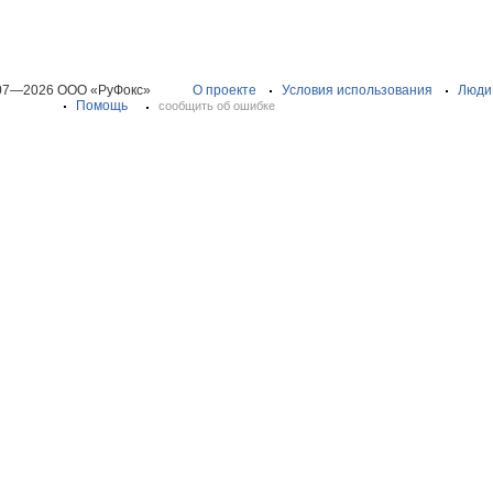
07—2026 ООО «РуФокс»
О проекте
Условия использования
Люди
Помощь
сообщить об ошибке