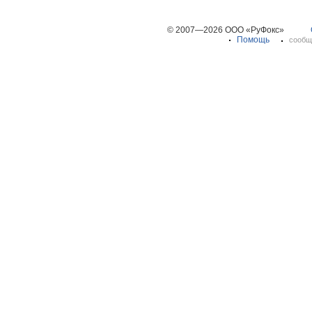
© 2007—2026 ООО «РуФокс»
Помощь
сообщ