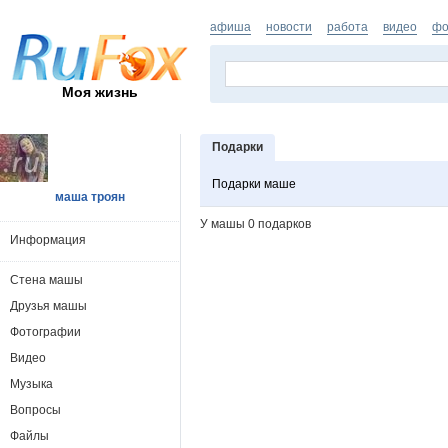
афиша
новости
работа
видео
фо
Моя жизнь
Подарки
Подарки маше
маша троян
У машы 0 подарков
Информация
Стена машы
Друзья машы
Фотографии
Видео
Музыка
Вопросы
Файлы