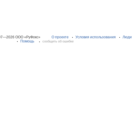
07—2026 ООО «РуФокс»
О проекте
Условия использования
Люди
Помощь
сообщить об ошибке