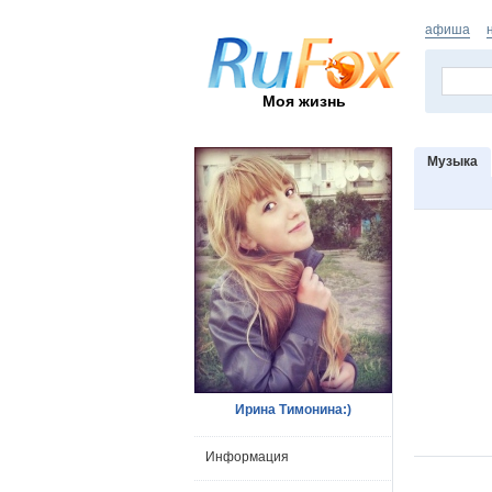
афиша
Моя жизнь
Музыка
Ирина Тимонина:)
Информация