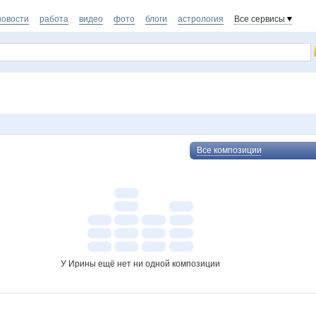
новости
работа
видео
фото
блоги
астрология
Все сервисы
Все композиции
У Ирины ещё нет ни одной композиции