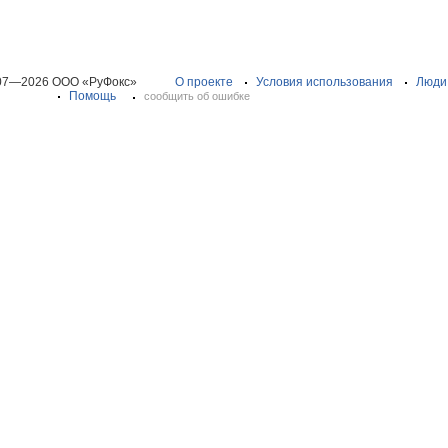
07—2026 ООО «РуФокс»
О проекте
Условия использования
Люди
Помощь
сообщить об ошибке