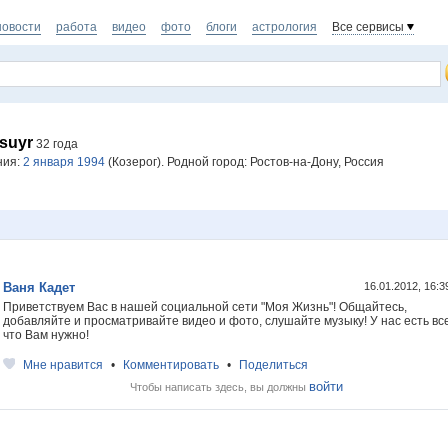
новости
работа
видео
фото
блоги
астрология
Все сервисы
hsuyr
32 года
ния:
2 января 1994
(Козерог). Родной город: Ростов-на-Дону, Россия
Ваня Кадет
16.01.2012, 16:
Приветствуем Вас в нашей социальной сети "Моя Жизнь"! Общайтесь,
добавляйте и просматривайте видео и фото, слушайте музыку! У нас есть все
что Вам нужно!
Мне нравится
•
Комментировать
•
Поделиться
войти
Чтобы написать здесь, вы должны