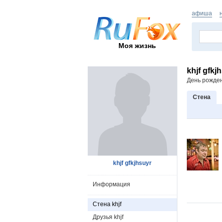
афиша
Моя жизнь
khjf gfkj
День рожде
Стена
khjf gfkjhsuyr
Информация
Стена khjf
Друзья khjf