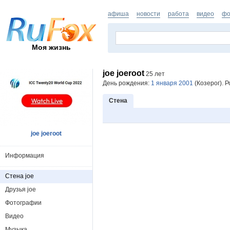
афиша
новости
работа
видео
фо
Моя жизнь
joe joeroot
25 лет
День рождения:
1 января 2001
(Козерог). Р
Стена
joe joeroot
Информация
Стена joe
Друзья joe
Фотографии
Видео
Музыка