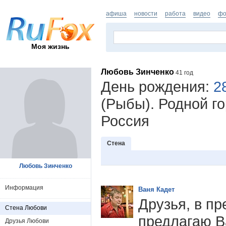
афиша
новости
работа
видео
фо
Моя жизнь
Любовь Зинченко
41 год
День рождения:
2
(Рыбы). Родной го
Россия
Стена
Любовь Зинченко
Информация
Ваня Кадет
Друзья, в п
Стена Любови
предлагаю В
Друзья Любови