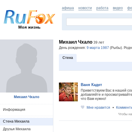
афиша
новости
работа
видео
фо
Моя жизнь
Михаил Чхало
39 лет
День рождения:
9 марта 1987
(Рыбы). Родн
Стена
Ваня Кадет
Приветствуем Вас в нашей со
добавляйте и просматривайте 
Михаил Чхало
что Вам нужно!
Мне нравится
•
Коммент
Информация
Чтобы на
Стена Михаила
Друзья Михаила