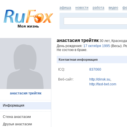
афиша
новости
работа
видео
фо
Моя жизнь
анастасия трейтяк
30 лет, Краснод
День рождения:
17 октября 1995
(Весы). Р
Не состою в браке.
Контактная информация
ICQ:
837060
Веб-сайт:
http://dinsk.su
,
http://fast-bet.com
анастасия трейтяк
Информация
Стена анастасии
Друзья анастасии