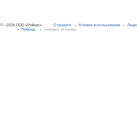
07—2026 ООО «РуФокс»
О проекте
Условия использования
Люди
Помощь
сообщить об ошибке