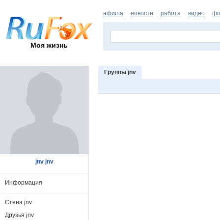
афиша
новости
работа
видео
фо
Моя жизнь
Группы jnv
jnv jnv
Информация
Стена jnv
Друзья jnv