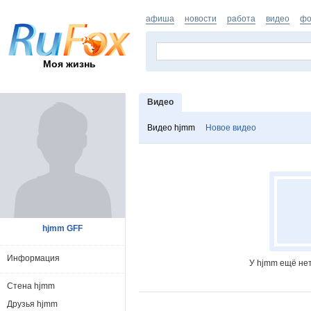
афиша
новости
работа
видео
фо
Моя жизнь
Видео
Видео hjmm
Новое видео
hjmm GFF
Информация
У hjmm ещё нет
Стена hjmm
Друзья hjmm